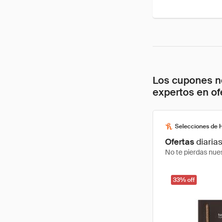
Los cupones no
expertos en of
Selecciones de 
Ofertas
diaria
No te pierdas nues
33% off