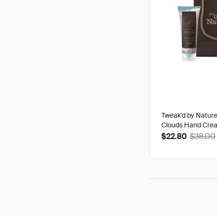
Tweak'd by Natur
Clouds Hand Cre
$22.80
$38.00