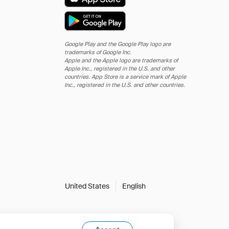
Google Play and the Google Play logo are
trademarks of Google Inc.
Apple and the Apple logo are trademarks of
Apple Inc., registered in the U.S. and other
countries. App Store is a service mark of Apple
Inc., registered in the U.S. and other countries.
United States
English