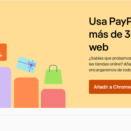
Usa PayP
más de 3
web
¿Sabías que probamos
las tiendas online? Añ
encargaremos de todo
Añadir a Chrome 