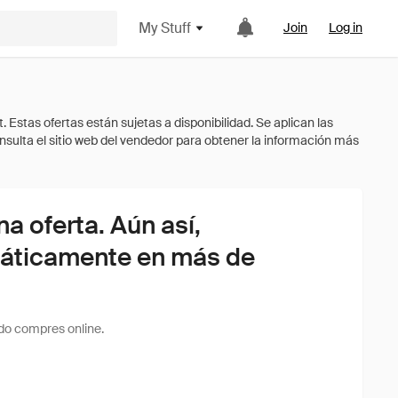
My Stuff
Join
Log in
 oferta. Aún así,
áticamente en más de
do compres online.