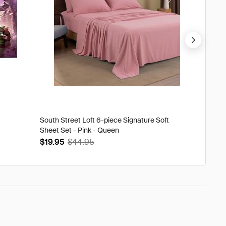
South Street Loft 6-piece Signature Soft
Tweak'd
Sheet Set - Pink - Queen
Volumi
$19.95
$44.95
$93.9