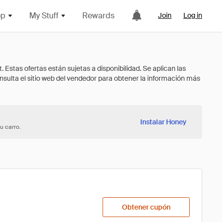
op
My Stuff
Rewards
Join
Log in
Instalar Honey
u carro.
Obtener cupón