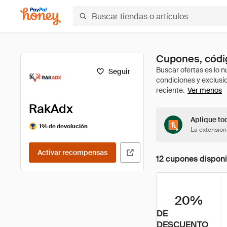
Cupones, códi
Seguir
Ver menos
RakAdx
Aplique to
1% de devolución
La extensión
Activar recompensas
12 cupones disponi
20%
DE
DESCUENTO