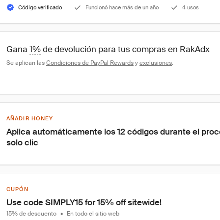
Código verificado
Funcionó hace más de un año
4 usos
Gana 
1%
 de devolución para tus compras en RakAdx
Se aplican las 
Condiciones de PayPal Rewards
 y 
exclusiones
.
AÑADIR HONEY
Aplica automáticamente los 12 códigos durante el pro
solo clic
CUPÓN
Use code SIMPLY15 for 15% off sitewide!
15% de descuento
•
En todo el sitio web