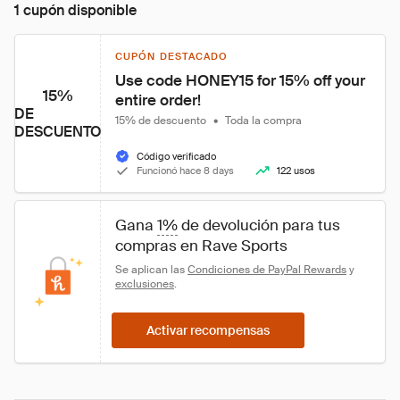
1 cupón disponible
CUPÓN DESTACADO
Use code HONEY15 for 15% off your 
15%
entire order!
DE
15% de descuento
•
Toda la compra
DESCUENTO
Código verificado
Funcionó hace 8 days
122 usos
Gana 
1%
 de devolución para tus 
compras en Rave Sports
Se aplican las 
Condiciones de PayPal Rewards
 y 
exclusiones
.
Activar recompensas