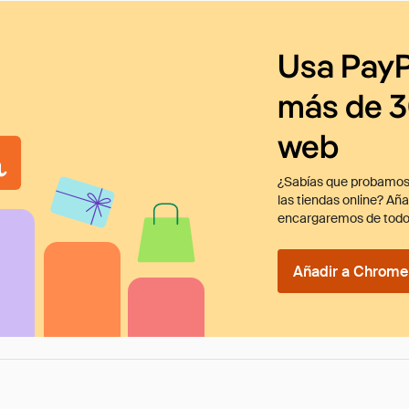
Usa PayP
más de 3
web
¿Sabías que probamos
las tiendas online? Añ
encargaremos de todo
Añadir a Chrome 