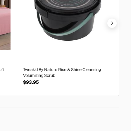
oft
Tweak'd By Nature Rise & Shine Cleansing
Tweak'd
Volumizing Scrub
XtraOrd
$93.95
$39.9