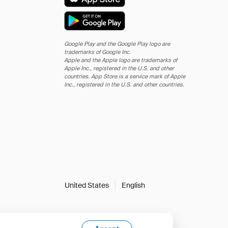
Google Play and the Google Play logo are
trademarks of Google Inc.
Apple and the Apple logo are trademarks of
Apple Inc., registered in the U.S. and other
countries. App Store is a service mark of Apple
Inc., registered in the U.S. and other countries.
United States
English