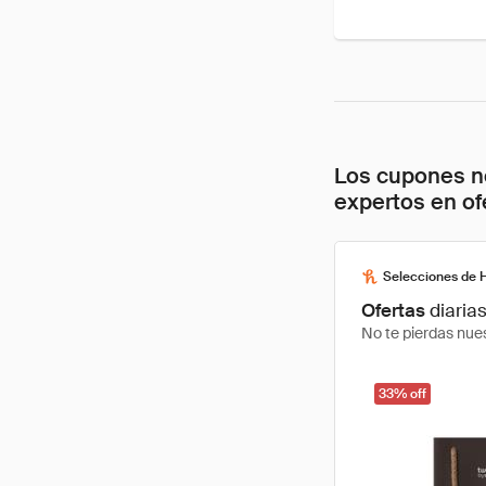
Los cupones no
expertos en of
Selecciones de 
Ofertas
diaria
No te pierdas nues
33% off