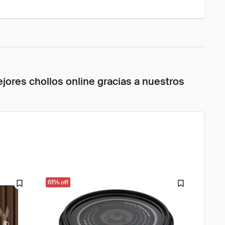
jores chollos online gracias a nuestros
61% off
61% o