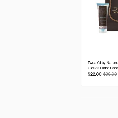
Tweak'd by Natur
Clouds Hand Cre
$22.80
$38.00