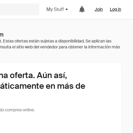
My Stuff
Join
Log in
om
 oferta. Aún así,
áticamente en más de
do compres online.