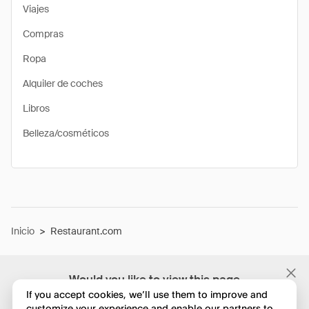
Viajes
Compras
Ropa
Alquiler de coches
Libros
Belleza/cosméticos
Inicio
>
Restaurant.com
Would you like to view this page
in English?
If you accept cookies, we’ll use them to improve and
customize your experience and enable our partners to