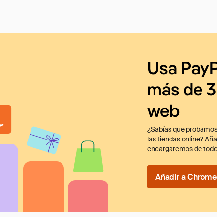
Usa PayP
más de 3
web
¿Sabías que probamos
las tiendas online? Añ
encargaremos de todo
Añadir a Chrome 