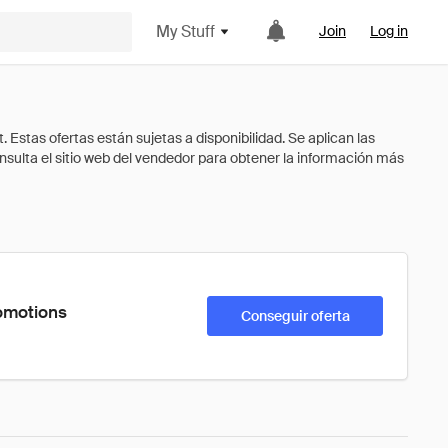
My Stuff
Join
Log in
romotions
Conseguir oferta