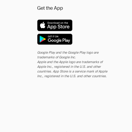
Get the App
Google Play and the Google Play logo are
trademarks of Google Inc.
Apple and the Apple logo are trademarks of
Apple Inc., registered in the U.S. and other
countries. App Store is a service mark of Apple
Inc., registered in the U.S. and other countries.