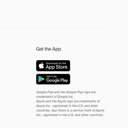
Get the App
Google Play and the Google Play logo are
trademarks of Google Inc.
Apple and the Apple logo are trademarks of
Apple Inc., registered in the U.S. and other
countries. App Store is a service mark of Apple
Inc., registered in the U.S. and other countries.