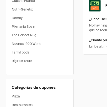
Cupshe France
Nutri-Genetix
Udemy
¿Tiene The
No hay ning
Pixmania Spain
que no requ
The Perfect Rug
¿Cuánto pu
Nugnes 1920 World
En los últi
FarmFoods
Big Bus Tours
Categorías de cupones
Pizza
Restaurantes