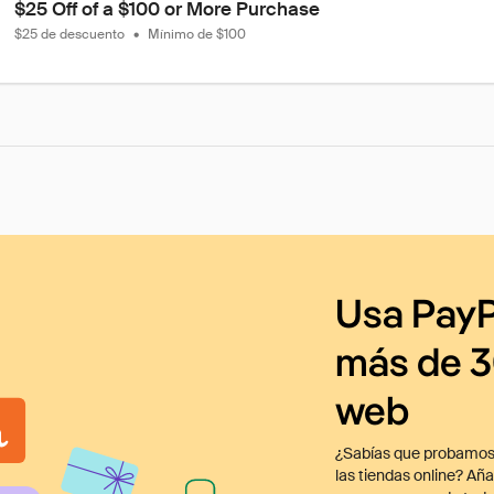
$25 Off of a $100 or More Purchase
$25 de descuento
•
Mínimo de $100
Usa PayP
más de 3
web
¿Sabías que probamos
las tiendas online? Añ