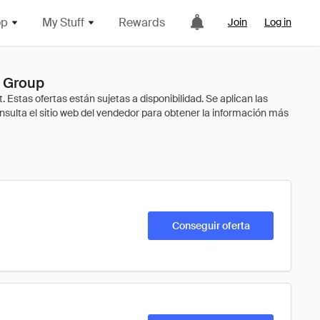
op
My Stuff
Rewards
Join
Log in
d Group
Conseguir oferta