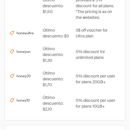
Último
provides a 5%
descuento:
discount for all plans.
$1,50
*The pricing is as on
the websites.
Último
3$ off voucher for
honeyultra
descuento: $3
Ultra plan
Último
5% discount for
honeyun
descuento:
unlimited plans
$1,30
Último
5% discount per user
honey20
descuento:
for plans 20GB+
$1,70
Último
5% discount per user
honey10
descuento:
for plans 10GB+
$2,10