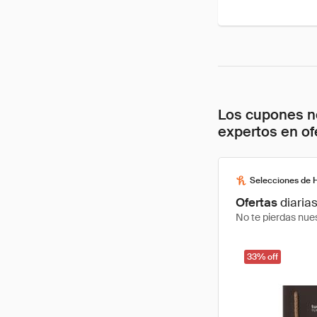
Los cupones no
expertos en of
Selecciones de 
Ofertas
diaria
No te pierdas nues
33% off