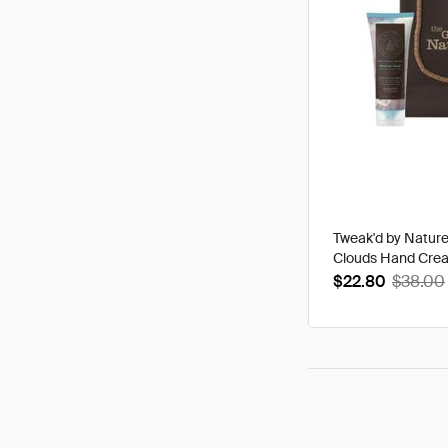
Tweak'd by Natur
Clouds Hand Cre
$22.80
$38.00