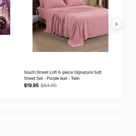
South Street Loft 6-piece Signature Soft
Tweak'd
Sheet Set - Purple Ikat - Twin
Volumi
$19.95
$44.95
$93.9