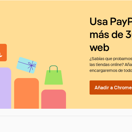
Usa PayP
más de 3
web
¿Sabías que probamos
las tiendas online? Añ
encargaremos de todo
Añadir a Chrome 