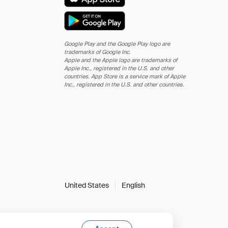
Google Play and the Google Play logo are
trademarks of Google Inc.
Apple and the Apple logo are trademarks of
Apple Inc., registered in the U.S. and other
countries. App Store is a service mark of Apple
Inc., registered in the U.S. and other countries.
United States
English