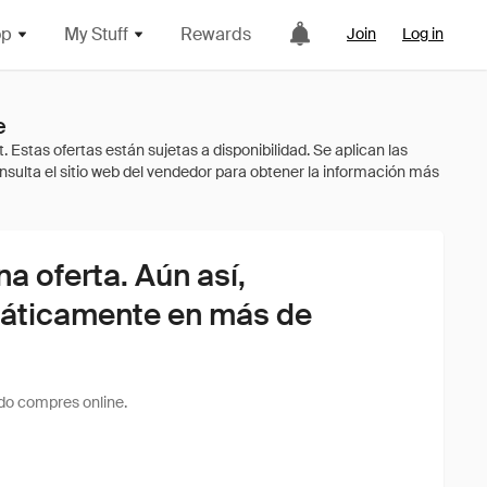
op
My Stuff
Rewards
Join
Log in
e
 oferta. Aún así,
áticamente en más de
do compres online.