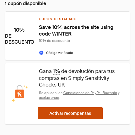
1 cupón disponible
CUPÓN DESTACADO
Save 10% across the site using 
10%
code WINTER
DE
10% de descuento
DESCUENTO
Código verificado
Gana 
1%
 de devolución para tus 
compras en Simply Sensitivity 
Checks UK
Se aplican las 
Condiciones de PayPal Rewards
 y 
exclusiones
.
Activar recompensas