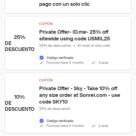
pago con un solo clic
CUPÓN
Private Offer- ID.me- 25% off 
25%
sitewide using code USMIL25
DE
25% de descuento
•
En todo el sitio web
DESCUENTO
Código verificado
Funcionó hace 5 months
3 usos
CUPÓN
Private Offer - Sky - Take 10% off 
any size order at Sonrei.com - use 
10%
code SKY10
DE
DESCUENTO
10% de descuento
Código verificado
Funcionó hace 5 months
2 usos