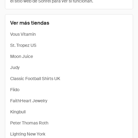
el sitio web de Sonrei para ver si funcionan.
Ver más tiendas
Vous Vitamin
St. Tropez US
Moon Juice
Judy
Classic Football Shirts UK
Fiido
FaithHeart Jewelry
Kingbull
Peter Thomas Roth
Lighting New York