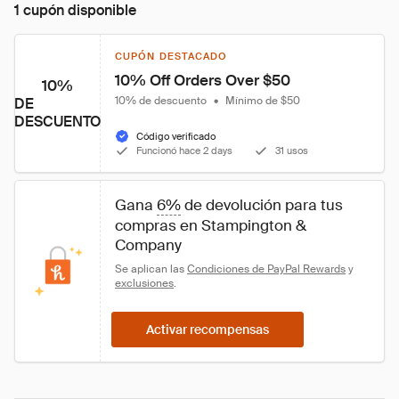
1 cupón disponible
CUPÓN DESTACADO
10% Off Orders Over $50
10%
10% de descuento
•
Mínimo de $50
DE
DESCUENTO
Código verificado
Funcionó hace 2 days
31 usos
Gana 
6%
 de devolución para tus 
compras en Stampington & 
Company
Se aplican las 
Condiciones de PayPal Rewards
 y 
exclusiones
.
Activar recompensas