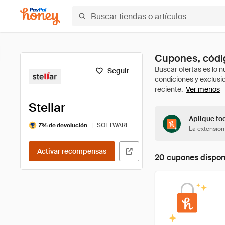
Cupones, códig
Seguir
Ver menos
Stellar
Aplique tod
|
SOFTWARE
7% de devolución
La extensión
Activar recompensas
20 cupones dispon