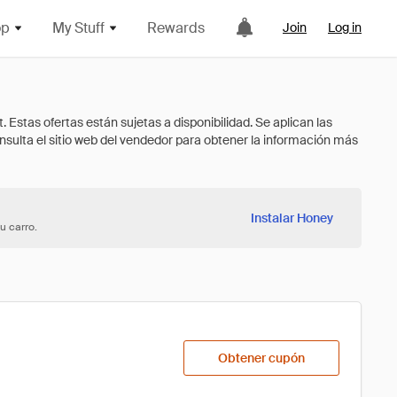
op
My Stuff
Rewards
Join
Log in
Instalar Honey
u carro.
Obtener cupón