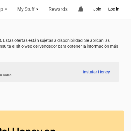
op
My Stuff
Rewards
Join
Log in
Instalar Honey
u carro.