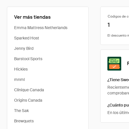
Ver más tiendas
Códigos de 
1
Emma Mattress Netherlands
Sparked Host
Jenny Bird
Barstool Sports
Hickies
mnml
¿Tiene Swe
Recientemen
Clinique Canada
comprobarem
Origins Canada
¿Cuánto pu
The Sak
En los últi
Brewquets