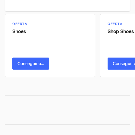
OFERTA
OFERTA
Shoes
Shop Shoes
Conseguir oferta
Conseguir 