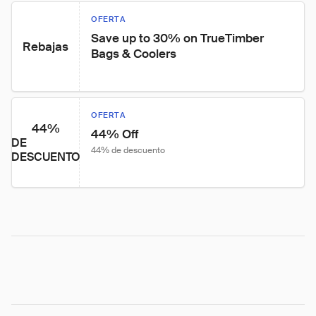
OFERTA
Save up to 30% on TrueTimber 
Rebajas
Bags & Coolers
OFERTA
44%
44% Off
DE
44% de descuento
DESCUENTO