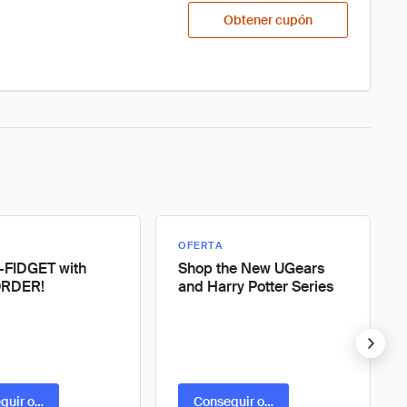
Obtener cupón
OFERTA
-FIDGET with
Shop the New UGears
ORDER!
and Harry Potter Series
guir oferta
Conseguir oferta