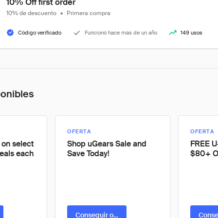
10% Off first order
10% de descuento
•
Primera compra
Código verificado
Funcionó hace más de un año
149 usos
ponibles
OFERTA
OFERTA
on select
Shop uGears Sale and
FREE U
eals each
Save Today!
$80+ 
ta
Conseguir oferta
Conse