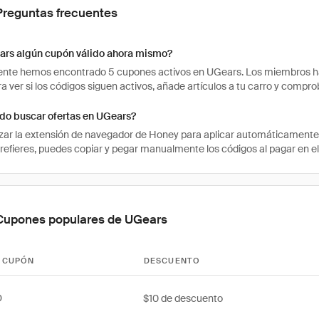
Preguntas frecuentes
ars algún cupón válido ahora mismo?
te hemos encontrado 5 cupones activos en UGears. Los miembros han 
ra ver si los códigos siguen activos, añade artículos a tu carro y comp
o buscar ofertas en UGears?
izar la extensión de navegador de Honey para aplicar automáticament
 prefieres, puedes copiar y pegar manualmente los códigos al pagar en el
Cupones populares de UGears
 CUPÓN
DESCUENTO
$10 de descuento
0