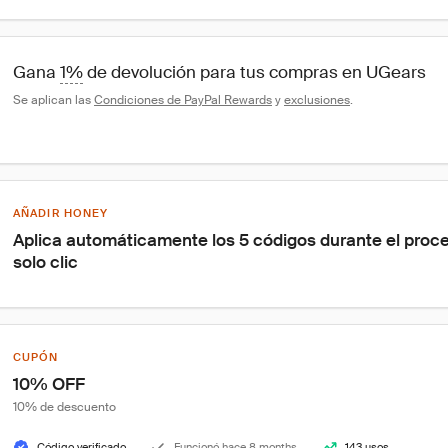
Gana 
1%
 de devolución para tus compras en UGears
Se aplican las 
Condiciones de PayPal Rewards
 y 
exclusiones
.
AÑADIR HONEY
Aplica automáticamente los 5 códigos durante el proc
solo clic
CUPÓN
10% OFF
10% de descuento
Código verificado
Funcionó hace 8 months
143 usos