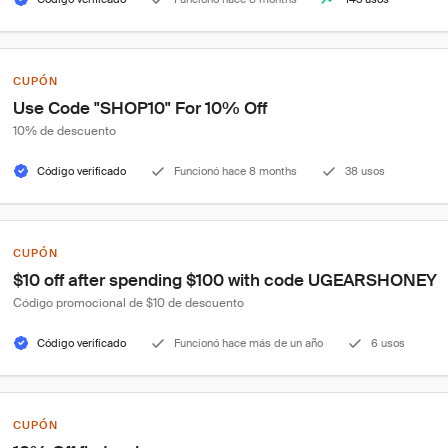
CUPÓN
Use Code "SHOP10" For 10% Off
10% de descuento
Código verificado
Funcionó hace 8 months
38 usos
CUPÓN
$10 off after spending $100 with code UGEARSHONEY
Código promocional de $10 de descuento
Código verificado
Funcionó hace más de un año
6 usos
CUPÓN