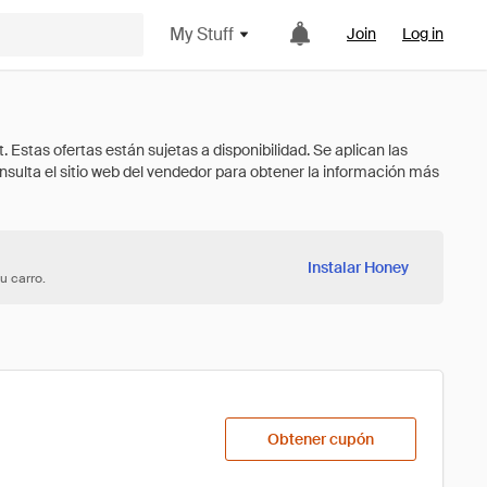
My Stuff
Join
Log in
Instalar Honey
u carro.
Obtener cupón