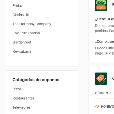
Emjay
Clarins UK
¿Tiene UGe
The Harmony Company
Recientemen
pedidos. Pa
Live True London
¿Cómo pued
Gardenreet
Puedes util
RevitaLash
pago. Si lo
Categorías de cupones
Pizza
CÓDIGO DE
Restaurantes
HONEY1
Televisores