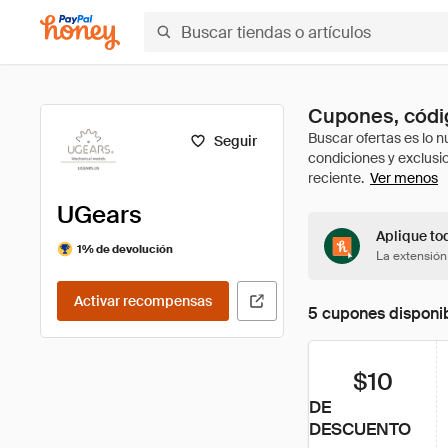
Cupones, códi
Seguir
Ver menos
UGears
Aplique to
1% de devolución
La extensión
Activar recompensas
5 cupones disponi
$10
DE
DESCUENTO