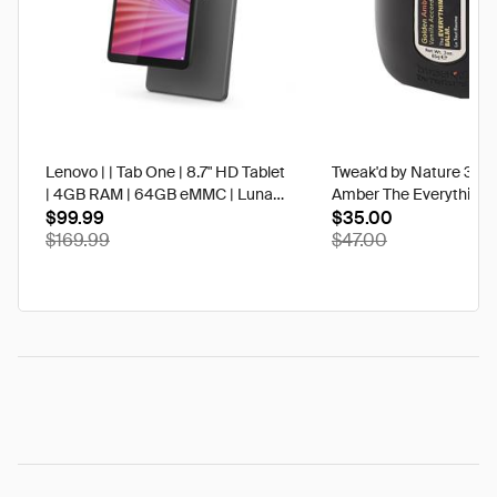
Lenovo | | Tab One | 8.7" HD Tablet
Tweak'd by Nature 3 oz
| 4GB RAM | 64GB eMMC | Luna
Amber The Everything 
Grey | Best Buy
$99.99
$35.00
$169.99
$47.00