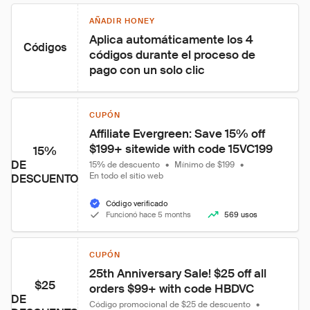
AÑADIR HONEY
Aplica automáticamente los 4 
Códigos
códigos durante el proceso de 
pago con un solo clic
CUPÓN
Affiliate Evergreen: Save 15% off 
$199+ sitewide with code 15VC199
15%
DE
15% de descuento
•
Mínimo de $199
•
En todo el sitio web
DESCUENTO
Código verificado
Funcionó hace 5 months
569 usos
CUPÓN
25th Anniversary Sale! $25 off all 
$25
orders $99+ with code HBDVC
DE
Código promocional de $25 de descuento
•