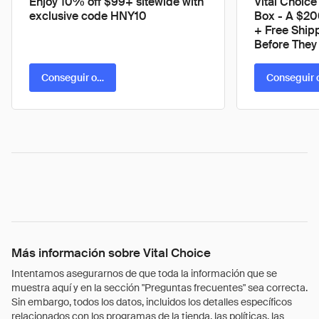
Enjoy 10% off $99+ sitewide with
Vital Choice 
exclusive code HNY10
Box - A $20
+ Free Ship
Before They 
Conseguir oferta
Conseguir 
Más información sobre Vital Choice
Intentamos asegurarnos de que toda la información que se
muestra aquí y en la sección "Preguntas frecuentes" sea correcta.
Sin embargo, todos los datos, incluidos los detalles específicos
relacionados con los programas de la tienda, las políticas, las