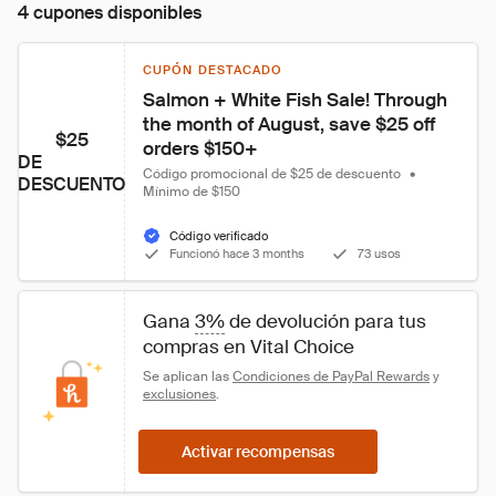
4 cupones disponibles
CUPÓN DESTACADO
Salmon + White Fish Sale! Through 
the month of August, save $25 off 
$25
orders $150+
DE
Código promocional de $25 de descuento
•
DESCUENTO
Mínimo de $150
Código verificado
Funcionó hace 3 months
73 usos
Gana 
3%
 de devolución para tus 
compras en Vital Choice
Se aplican las 
Condiciones de PayPal Rewards
 y 
exclusiones
.
Activar recompensas