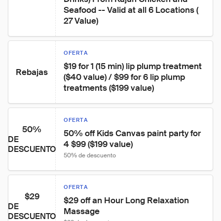
Seafood -- Valid at all 6 Locations ( 
27 Value)
OFERTA
$19 for 1 (15 min) lip plump treatment 
Rebajas
($40 value) / $99 for 6 lip plump 
treatments ($199 value)
OFERTA
50%
50% off Kids Canvas paint party for 
DE
4 $99 ($199 value)
DESCUENTO
50% de descuento
OFERTA
$29
$29 off an Hour Long Relaxation 
DE
Massage
DESCUENTO