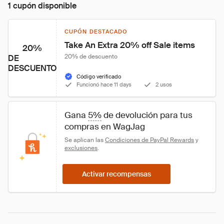
1 cupón disponible
CUPÓN DESTACADO
Take An Extra 20% off Sale items
20%
20% de descuento
DE
DESCUENTO
Código verificado
Funcionó hace 11 days
2 usos
Gana 
5%
 de devolución para tus 
compras en WagJag
Se aplican las 
Condiciones de PayPal Rewards
 y 
exclusiones
.
Activar recompensas