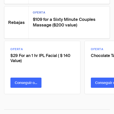
OFERTA
$109 for a Sixty Minute Couples 
Rebajas
Massage ($200 value)
OFERTA
OFERTA
$29 For an 1 hr IPL Facial ( $ 140
Chocolate Ta
Value)
Conseguir oferta
Conseguir 