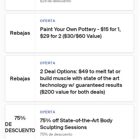
$29 de descuento
OFERTA
Paint Your Own Pottery - $15 for 1, 
Rebajas
$29 for 2 ($30/$60 Value)
OFERTA
2 Deal Options: $49 to melt fat or 
build muscle with state of the art 
Rebajas
technology w/ guaranteed results 
($200 value for both deals)
OFERTA
75%
75% off State-of-the-Art Body 
DE
Sculpting Sessions
DESCUENTO
75% de descuento