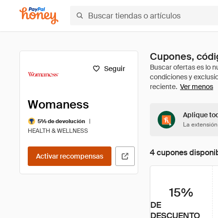
Cupones, códi
Seguir
Ver menos
Womaness
Aplique to
|
5% de devolución
La extensión
HEALTH & WELLNESS
4 cupones disponi
Activar recompensas
15%
DE
DESCUENTO