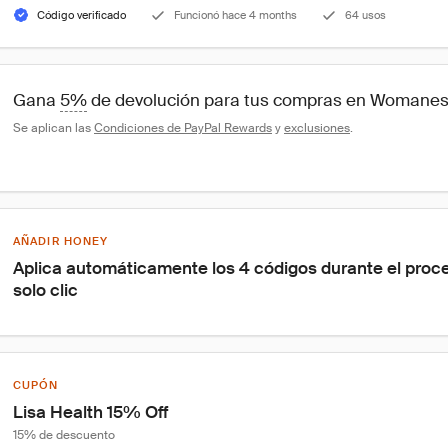
Código verificado
Funcionó hace 4 months
64 usos
Gana 
5%
 de devolución para tus compras en Womane
Se aplican las 
Condiciones de PayPal Rewards
 y 
exclusiones
.
AÑADIR HONEY
Aplica automáticamente los 4 códigos durante el proc
solo clic
CUPÓN
Lisa Health 15% Off
15% de descuento