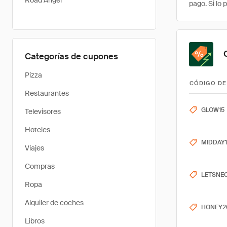
Road Angel
pago. Si lo
Categorías de cupones
Pizza
CÓDIGO DE
Restaurantes
GLOW15
Televisores
Hoteles
MIDDAY1
Viajes
Compras
LETSNE
Ropa
Alquiler de coches
HONEY2
Libros