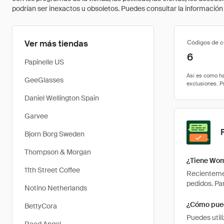
podrían ser inexactos u obsoletos. Puedes consultar la información m
Ver más tiendas
Códigos de 
6
Papinelle US
GeeGlasses
Daniel Wellington Spain
Garvee
Bjorn Borg Sweden
Thompson & Morgan
¿Tiene Wom
11th Street Coffee
Recienteme
pedidos. Pa
Notino Netherlands
¿Cómo pued
BettyCora
Puedes util