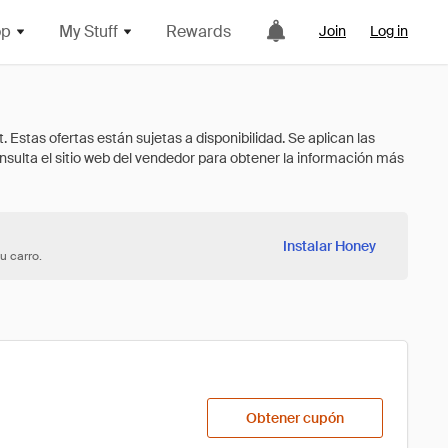
op
My Stuff
Rewards
Join
Log in
Instalar Honey
u carro.
Obtener cupón