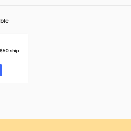
ible
 $50 ship
ta