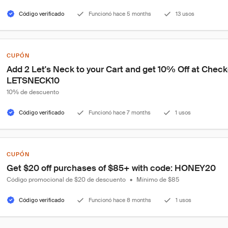
Código verificado
Funcionó hace 5 months
13 usos
CUPÓN
Add 2 Let's Neck to your Cart and get 10% Off at Check
LETSNECK10
10% de descuento
Código verificado
Funcionó hace 7 months
1 usos
CUPÓN
Get $20 off purchases of $85+ with code: HONEY20
Código promocional de $20 de descuento
•
Mínimo de $85
Código verificado
Funcionó hace 8 months
1 usos