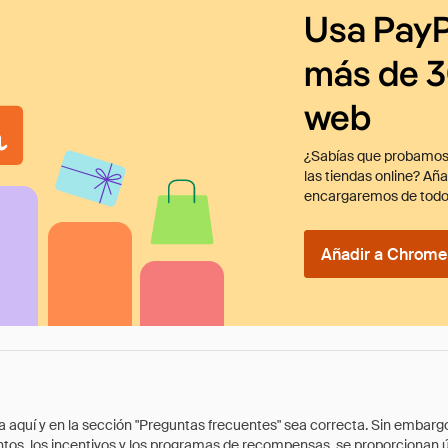
Usa PayP
más de 3
web
¿Sabías que probamos
las tiendas online? Añ
encargaremos de todo
Añadir a Chrome 
quí y en la sección "Preguntas frecuentes" sea correcta. Sin embargo, 
cuentos, los incentivos y los programas de recompensas, se proporcionan