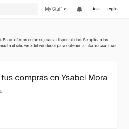
My Stuff
Join
Log in
 tus compras en Ysabel Mora
es
.