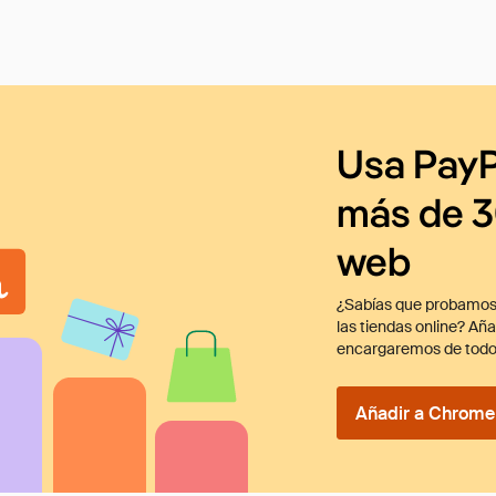
Usa PayP
más de 3
web
¿Sabías que probamos
las tiendas online? Añ
encargaremos de todo
Añadir a Chrome 