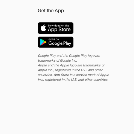
Get the App
Google Play and the Google Play logo are
trademarks of Google Inc.
Apple and the Apple logo are trademarks of
Apple Inc., registered in the U.S. and other
countries. App Store is a service mark of Apple
Inc., registered in the U.S. and other countries.