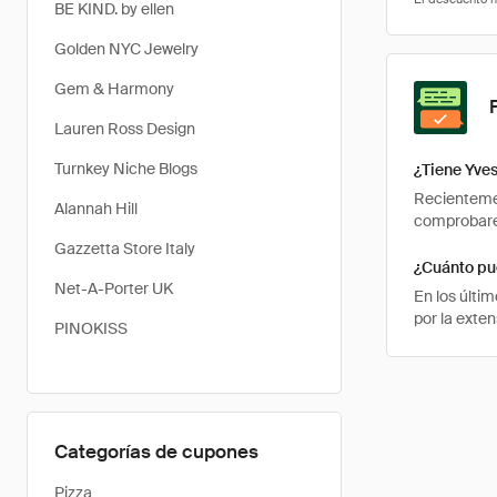
BE KIND. by ellen
Golden NYC Jewelry
Gem & Harmony
Lauren Ross Design
Turnkey Niche Blogs
¿Tiene Yve
Recientemen
Alannah Hill
comprobarem
Gazzetta Store Italy
¿Cuánto pu
Net-A-Porter UK
En los últi
por la exte
PINOKISS
Categorías de cupones
Pizza