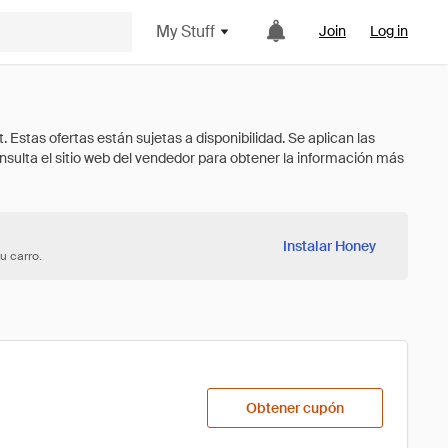
My Stuff
Join
Log in
Instalar Honey
u carro.
Obtener cupón