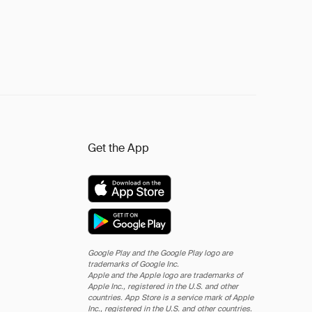
Get the App
Google Play and the Google Play logo are
trademarks of Google Inc.
Apple and the Apple logo are trademarks of
Apple Inc., registered in the U.S. and other
countries. App Store is a service mark of Apple
Inc., registered in the U.S. and other countries.