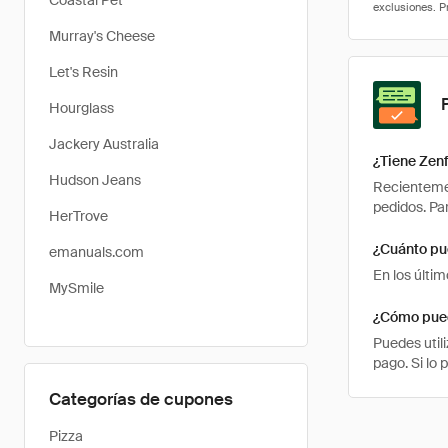
Coastal Pet
Murray's Cheese
Let's Resin
Hourglass
Jackery Australia
¿Tiene Zen
Hudson Jeans
Recientemen
pedidos. Pa
HerTrove
¿Cuánto pu
emanuals.com
En los últi
MySmile
¿Cómo pued
Puedes util
pago. Si lo 
Categorías de cupones
Pizza