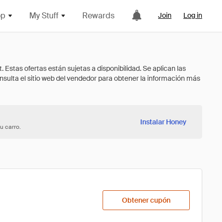
op
My Stuff
Rewards
Join
Log in
Instalar Honey
u carro.
Obtener cupón