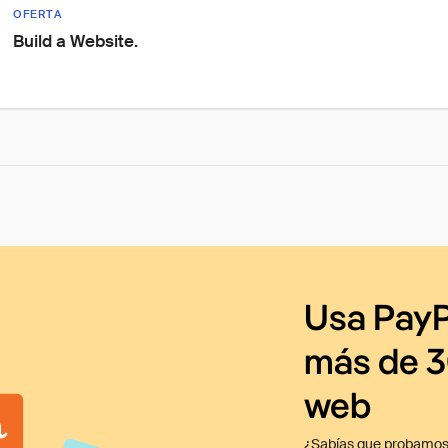
OFERTA
Build a Website.
Usa PayP
más de 3
web
¿Sabías que probamos