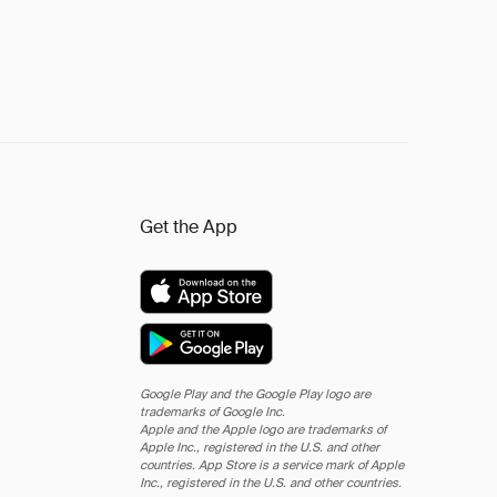
Get the App
Google Play and the Google Play logo are
trademarks of Google Inc.
Apple and the Apple logo are trademarks of
Apple Inc., registered in the U.S. and other
countries. App Store is a service mark of Apple
Inc., registered in the U.S. and other countries.