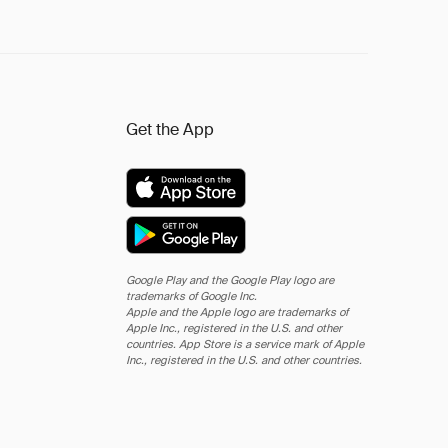
Get the App
Google Play and the Google Play logo are
trademarks of Google Inc.
Apple and the Apple logo are trademarks of
Apple Inc., registered in the U.S. and other
countries. App Store is a service mark of Apple
Inc., registered in the U.S. and other countries.