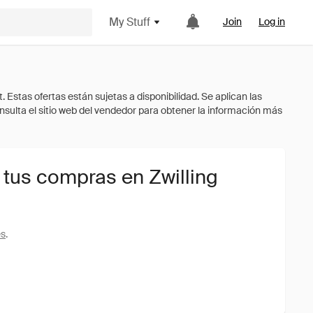
My Stuff
Join
Log in
 tus compras en Zwilling
es
.