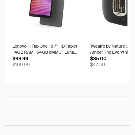
Lenovo | | Tab One | 8.7" HD Tablet
Tweak'd by Nature 3 oz
| 4GB RAM | 64GB eMMC | Luna
Amber The Everything 
Grey | Best Buy
$99.99
$35.00
$169.99
$47.00