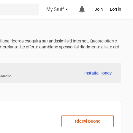
My Stuff
Join
Log in
Installa Honey
arrello.
Ricevi buono