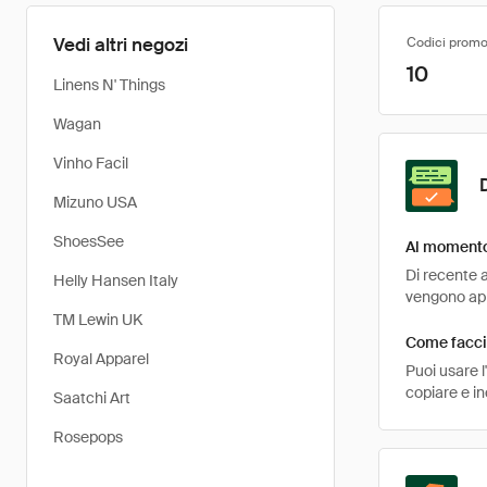
Vedi altri negozi
Codici promo
10
Linens N' Things
Wagan
Vinho Facil
Mizuno USA
ShoesSee
Al momento 
Di recente a
Helly Hansen Italy
vengono appl
TM Lewin UK
Come faccio
Royal Apparel
Puoi usare 
copiare e in
Saatchi Art
Rosepops