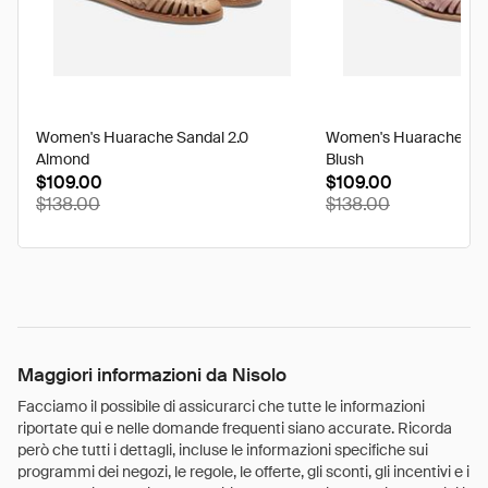
Women's Huarache Sandal 2.0
Women's Huarache San
Almond
Blush
disco
$109.00
$109.00
discounted
from
$138.00
$138.00
from
its
its
origina
original
price
price
of
of
Maggiori informazioni da Nisolo
Facciamo il possibile di assicurarci che tutte le informazioni
riportate qui e nelle domande frequenti siano accurate. Ricorda
però che tutti i dettagli, incluse le informazioni specifiche sui
programmi dei negozi, le regole, le offerte, gli sconti, gli incentivi e i