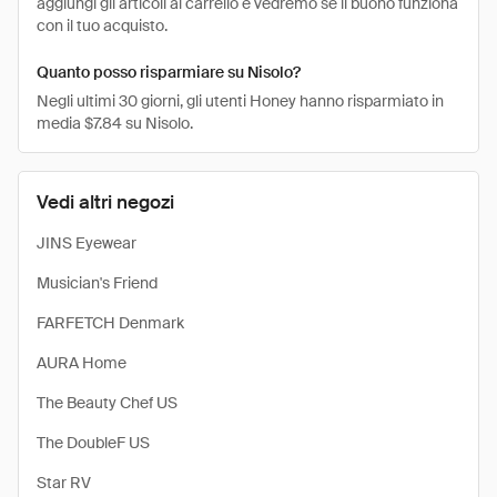
aggiungi gli articoli al carrello e vedremo se il buono funziona
con il tuo acquisto.
Quanto posso risparmiare su Nisolo?
Negli ultimi 30 giorni, gli utenti Honey hanno risparmiato in
media $7.84 su Nisolo.
Vedi altri negozi
JINS Eyewear
Musician's Friend
FARFETCH Denmark
AURA Home
The Beauty Chef US
The DoubleF US
Star RV