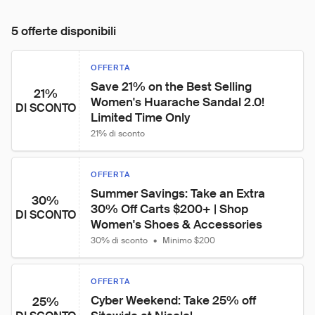
5 offerte disponibili
OFFERTA
Save 21% on the Best Selling 
21%
Women's Huarache Sandal 2.0! 
DI SCONTO
Limited Time Only
21% di sconto
OFFERTA
Summer Savings: Take an Extra 
30%
30% Off Carts $200+ | Shop 
DI SCONTO
Women's Shoes & Accessories
30% di sconto
•
Minimo $200
OFFERTA
Cyber Weekend: Take 25% off 
25%