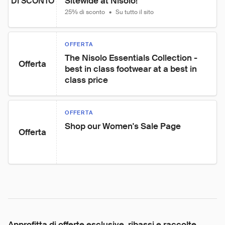
Sitewide at Nisolo!
DI SCONTO
25% di sconto
•
Su tutto il sito
OFFERTA
The Nisolo Essentials Collection - 
Offerta
best in class footwear at a best in 
class price
OFFERTA
Shop our Women's Sale Page
Offerta
Approfitta di offerte esclusive, ribassi e raccolte