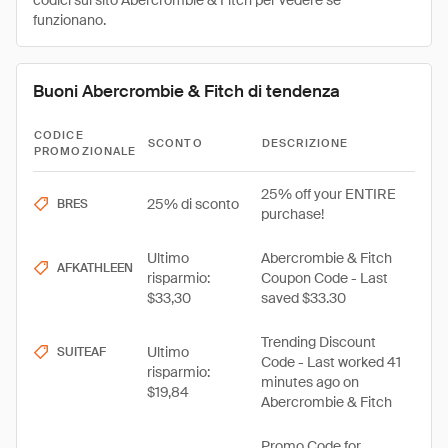
codici sul sito Abercrombie & Fitch per vedere se
funzionano.
Buoni Abercrombie & Fitch di tendenza
CODICE
SCONTO
DESCRIZIONE
PROMOZIONALE
25% off your ENTIRE
25% di sconto
BRES
purchase!
Ultimo
Abercrombie & Fitch
AFKATHLEEN
risparmio:
Coupon Code - Last
$33,30
saved $33.30
Trending Discount
Ultimo
SUITEAF
Code - Last worked 41
risparmio:
minutes ago on
$19,84
Abercrombie & Fitch
Promo Code for