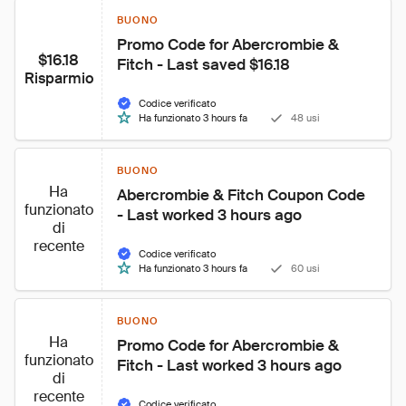
BUONO
Promo Code for Abercrombie & 
$16.18
Fitch - Last saved $16.18
Risparmio
Codice verificato
Ha funzionato 3 hours fa
48 usi
BUONO
Ha
Abercrombie & Fitch Coupon Code 
funzionato
- Last worked 3 hours ago
di
recente
Codice verificato
Ha funzionato 3 hours fa
60 usi
BUONO
Ha
Promo Code for Abercrombie & 
funzionato
Fitch - Last worked 3 hours ago
di
recente
Codice verificato