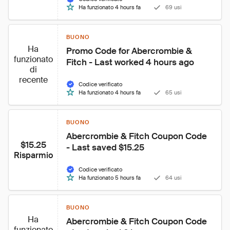
Ha funzionato 4 hours fa
69 usi
BUONO
Ha
Promo Code for Abercrombie & 
funzionato
Fitch - Last worked 4 hours ago
di
recente
Codice verificato
Ha funzionato 4 hours fa
65 usi
BUONO
Abercrombie & Fitch Coupon Code 
$15.25
- Last saved $15.25
Risparmio
Codice verificato
Ha funzionato 5 hours fa
64 usi
BUONO
Ha
Abercrombie & Fitch Coupon Code 
funzionato