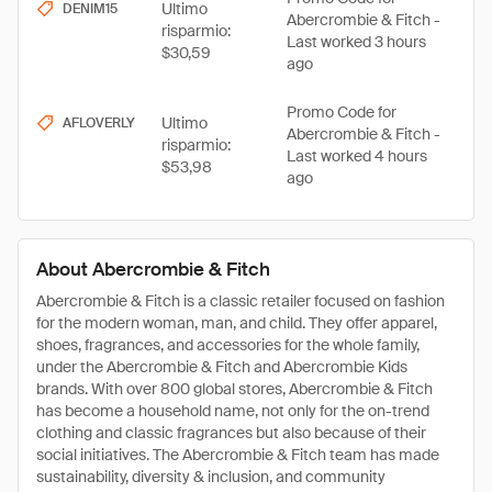
Ultimo
DENIM15
Abercrombie & Fitch -
risparmio:
Last worked 3 hours
$30,59
ago
Promo Code for
Ultimo
AFLOVERLY
Abercrombie & Fitch -
risparmio:
Last worked 4 hours
$53,98
ago
About Abercrombie & Fitch
Abercrombie & Fitch is a classic retailer focused on fashion
for the modern woman, man, and child. They offer apparel,
shoes, fragrances, and accessories for the whole family,
under the Abercrombie & Fitch and Abercrombie Kids
brands. With over 800 global stores, Abercrombie & Fitch
has become a household name, not only for the on-trend
clothing and classic fragrances but also because of their
social initiatives. The Abercrombie & Fitch team has made
sustainability, diversity & inclusion, and community