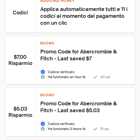
AGGIUNGI HONEY
Applica automaticamente tutti e 11 i 
Codici
codici al momento del pagamento 
con un clic
BUONO
Promo Code for Abercrombie & 
$7.00
Fitch - Last saved $7
Risparmio
Codice verificato
Ha funzionato an hour fa
40 usi
BUONO
Promo Code for Abercrombie & 
$5.03
Fitch - Last saved $5.03
Risparmio
Codice verificato
Ha funzionato 3 hours fa
31 usi