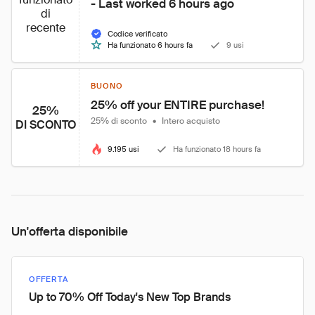
- Last worked 6 hours ago
di
recente
Codice verificato
Ha funzionato 6 hours fa
9 usi
BUONO
25% off your ENTIRE purchase!
25%
25% di sconto
•
Intero acquisto
DI SCONTO
9.195 usi
Ha funzionato 18 hours fa
Un'offerta disponibile
OFFERTA
Up to 70% Off Today's New Top Brands