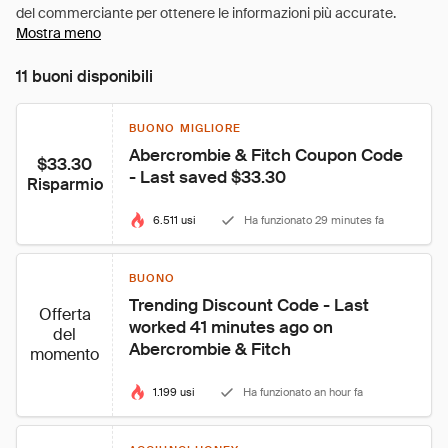
Mostra meno
11 buoni disponibili
BUONO MIGLIORE
Abercrombie & Fitch Coupon Code 
$33.30
- Last saved $33.30
Risparmio
6.511 usi
Ha funzionato 29 minutes fa
BUONO
Trending Discount Code - Last 
Offerta
worked 41 minutes ago on 
del
Abercrombie & Fitch
momento
1.199 usi
Ha funzionato an hour fa