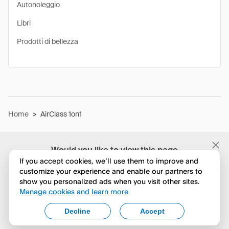
Autonoleggio
Libri
Prodotti di bellezza
Home
>
AirClass 1on1
Would you like to view this page
in English?
If you accept cookies, we’ll use them to improve and
customize your experience and enable our partners to
show you personalized ads when you visit other sites.
No, continua a esplorare
Manage cookies and learn more
Yes, change to English
Decline
Accept