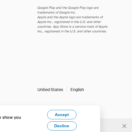
Google Play and the Google Play logo are
trademarks of Google Inc.
Apple and the Apple logo are trademarks of
Apple Inc., registered in the U.S. and other
countries. App Store is a service mark of Apple
Inc., registered in the U.S. and other countries.
United States
English
Accept
to show you
Decline
Yes, change to English