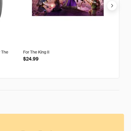
r The
For The King II
Tweak'd
Clouds
$24.99
$22.8