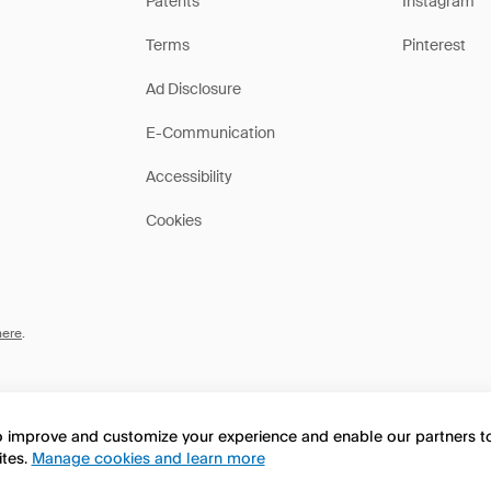
Patents
Instagram
Terms
Pinterest
Ad Disclosure
E-Communication
Accessibility
Cookies
here
.
to improve and customize your experience and enable our partners 
ites.
Manage cookies and learn more
this page in English?
No, continua a esplorare