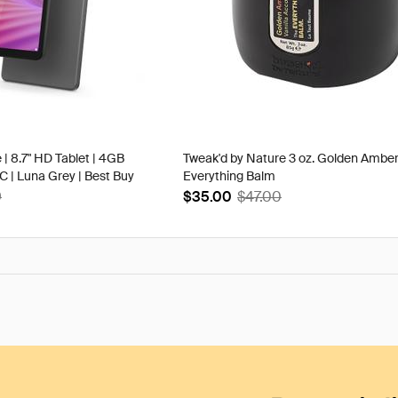
 | 8.7" HD Tablet | 4GB
Tweak'd by Nature 3 oz. Golden Ambe
| Luna Grey | Best Buy
Everything Balm
9
$35.00
$47.00