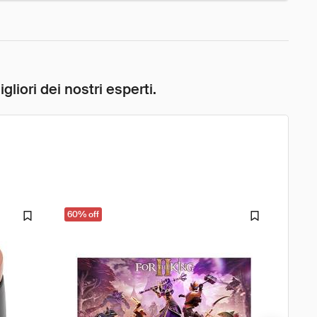
liori dei nostri esperti.
60% off
33% o