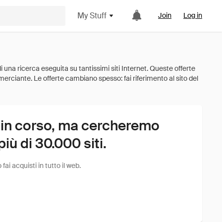
My Stuff
Join
Log in
 in corso, ma cercheremo
ù di 30.000 siti.
i acquisti in tutto il web.