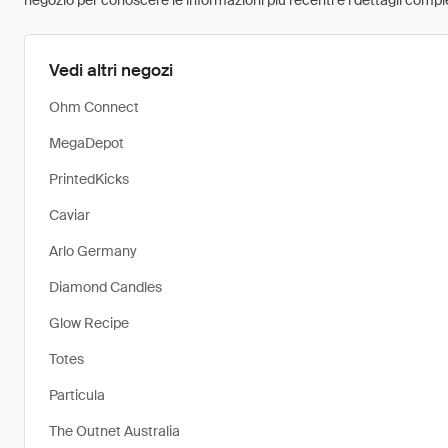
negozio per conoscere le informazioni più recenti e i dettagli comple
Vedi altri negozi
Ohm Connect
MegaDepot
PrintedKicks
Caviar
Arlo Germany
Diamond Candles
Glow Recipe
Totes
Particula
The Outnet Australia