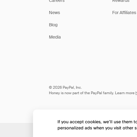
Careers
Rewards
News
For Affiliates
Blog
Media
© 2026 PayPal, Inc.
Honey is now part of the PayPal family. Learn more
If you accept cookies, we’ll use them 
personalized ads when you visit other s
Would you like to view 