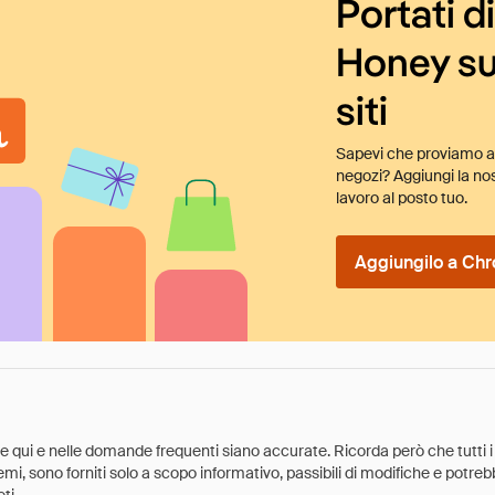
Portati d
Honey su
siti
Sapevi che proviamo au
negozi? Aggiungi la nos
lavoro al posto tuo.
Aggiungilo a Chr
ate qui e nelle domande frequenti siano accurate. Ricorda però che tutti i
 premi, sono forniti solo a scopo informativo, passibili di modifiche e potr