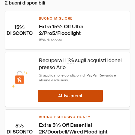
2 buoni disponibili
BUONO MIGLIORE
Extra 15% Off Ultra 
15%
2/Pro5/Floodlight
DI SCONTO
15% di sconto
Recupera il 
1%
 sugli acquisti idonei 
presso Arlo
Si applicano le 
condizioni di PayPal Rewards
 e 
alcune 
esclusioni
.
Attiva premi
BUONO ESCLUSIVO HONEY
Extra 5% Off Essential 
5%
2K/Doorbell/Wired Floodlight
DI SCONTO