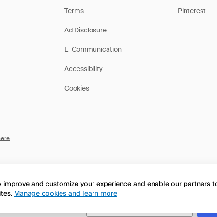
Terms
Pinterest
Ad Disclosure
E-Communication
Accessibility
Cookies
here
.
to improve and customize your experience and enable our partners 
ites.
Manage cookies and learn more
this page in English?
No, continua a esplorare