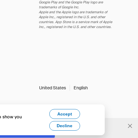
Google Play and the Google Play logo are
trademarks of Google Inc.
Apple and the Apple logo are trademarks of
Apple Inc., registered in the U.S. and other
countries. App Store is a service mark of Apple
Inc., registered in the U.S. and other countries.
United States
English
Accept
to show you
Decline
Yes, change to English