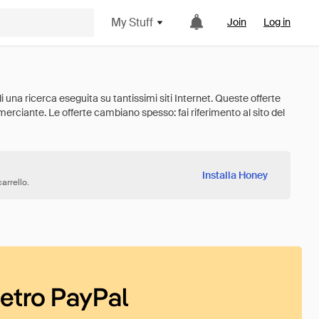
My Stuff
Join
Log in
Installa Honey
arrello.
ietro PayPal