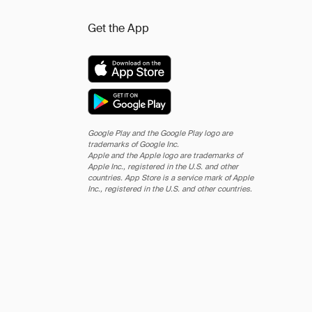
Get the App
Google Play and the Google Play logo are
trademarks of Google Inc.
Apple and the Apple logo are trademarks of
Apple Inc., registered in the U.S. and other
countries. App Store is a service mark of Apple
Inc., registered in the U.S. and other countries.