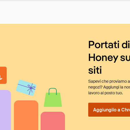
Portati d
Honey su
siti
Sapevi che proviamo au
negozi? Aggiungi la nos
lavoro al posto tuo.
Aggiungilo a Chr