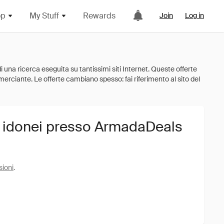
op
My Stuff
Rewards
Join
Log in
i idonei presso ArmadaDeals
sioni
.