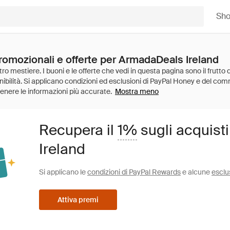
Sh
promozionali e offerte per ArmadaDeals Ireland
Mostra meno
Recupera il
1%
sugli acquist
Ireland
Si applicano le
condizioni di PayPal Rewards
e alcune
esclu
Attiva premi