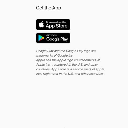
Get the App
Google Play and the Google Play logo are
trademarks of Google Inc.
Apple and the Apple logo are trademarks of
Apple Inc., registered in the U.S. and other
countries. App Store is a service mark of Apple
Inc., registered in the U.S. and other countries.