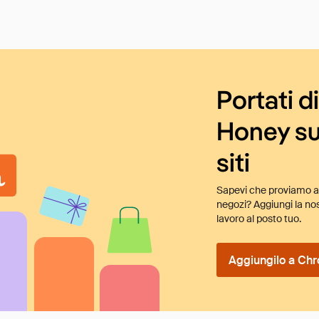
Portati d
Honey su
siti
Sapevi che proviamo au
negozi? Aggiungi la nos
lavoro al posto tuo.
Aggiungilo a Chr