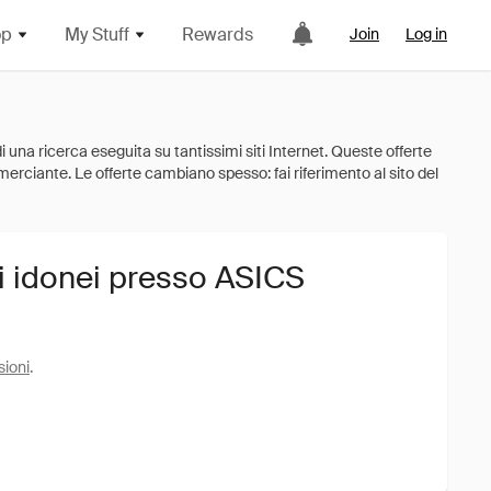
op
My Stuff
Rewards
Join
Log in
i idonei presso ASICS
sioni
.