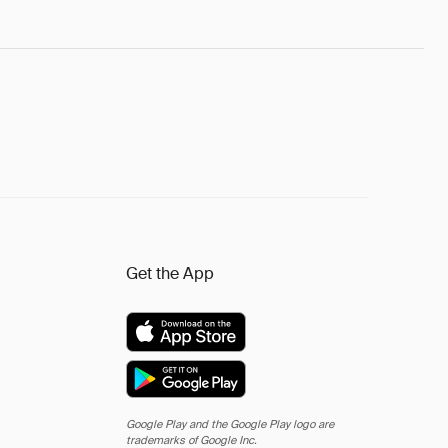
Get the App
Google Play and the Google Play logo are
trademarks of Google Inc.