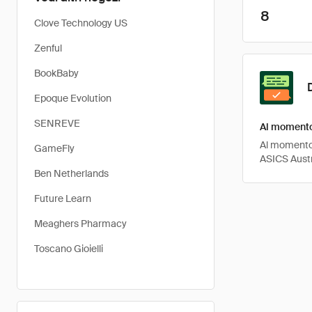
8
Clove Technology US
Zenful
BookBaby
Epoque Evolution
SENREVE
Al momento 
Al momento, 
GameFly
ASICS Austr
Ben Netherlands
Future Learn
Meaghers Pharmacy
Toscano Gioielli