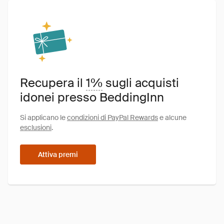
Recupera il
1%
sugli acquisti
idonei presso BeddingInn
Si applicano le
condizioni di PayPal Rewards
e alcune
esclusioni
.
Attiva premi