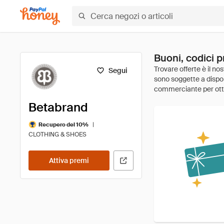
Buoni, codici 
Segui
Betabrand
|
Recupero del 10%
CLOTHING & SHOES
Attiva premi