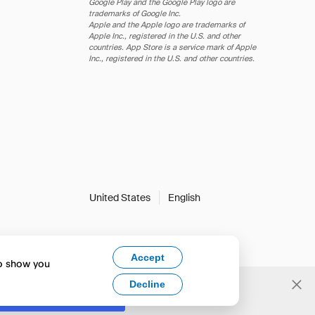
Google Play and the Google Play logo are
trademarks of Google Inc.
Apple and the Apple logo are trademarks of
Apple Inc., registered in the U.S. and other
countries. App Store is a service mark of Apple
Inc., registered in the U.S. and other countries.
United States
English
Accept
to show you
Decline
Yes, change to English