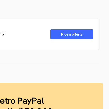
nly
Ricevi offerta
ietro PayPal