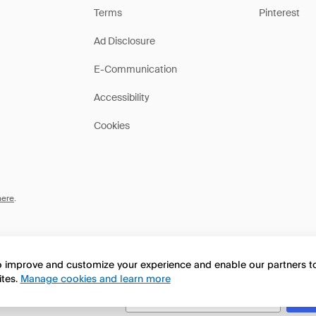
Terms
Pinterest
Ad Disclosure
E-Communication
Accessibility
Cookies
here
.
to improve and customize your experience and enable our partners 
ites.
Manage cookies and learn more
this page in English?
No, continua a esplorare