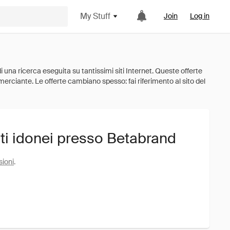
My Stuff
Join
Log in
ti idonei presso Betabrand
sioni
.