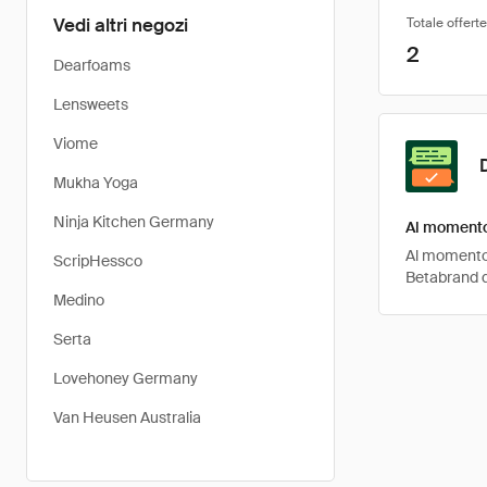
Vedi altri negozi
Totale offerte
2
Dearfoams
Lensweets
Viome
Mukha Yoga
Ninja Kitchen Germany
Al momento 
Al momento, 
ScripHessco
Betabrand q
Medino
Serta
Lovehoney Germany
Van Heusen Australia