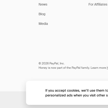
News
For Affiliates
Blog
Media
© 2026 PayPal, Inc.
Honey is now part of the PayPal family. Learn more
If you accept cookies, we’ll use them 
personalized ads when you visit other s
Would you like to view 