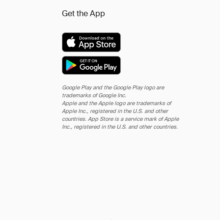
Get the App
Google Play and the Google Play logo are
trademarks of Google Inc.
Apple and the Apple logo are trademarks of
Apple Inc., registered in the U.S. and other
countries. App Store is a service mark of Apple
Inc., registered in the U.S. and other countries.