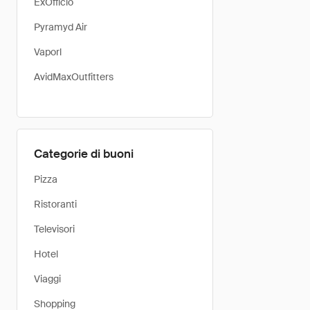
ExOfficio
Pyramyd Air
Vaporl
AvidMaxOutfitters
Categorie di buoni
Pizza
Ristoranti
Televisori
Hotel
Viaggi
Shopping