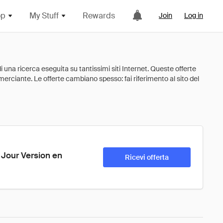
op
My Stuff
Rewards
Join
Log in
Jour Version en 
Ricevi offerta