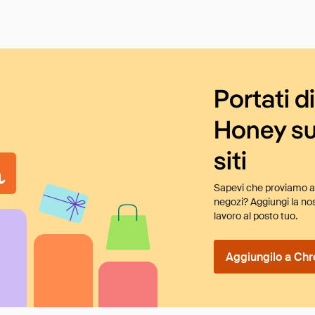
Portati d
Honey su
siti
Sapevi che proviamo au
negozi? Aggiungi la nos
lavoro al posto tuo.
Aggiungilo a Chr