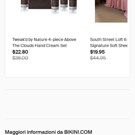
Tweak'd by Nature 4-piece Above
South Street Loft 6-pi
The Clouds Hand Cream Set
Signature Soft Sheet Se
$22.80
Ikat - Twin
$19.95
$38.00
$44.95
Maggiori informazioni da BIKINI.COM