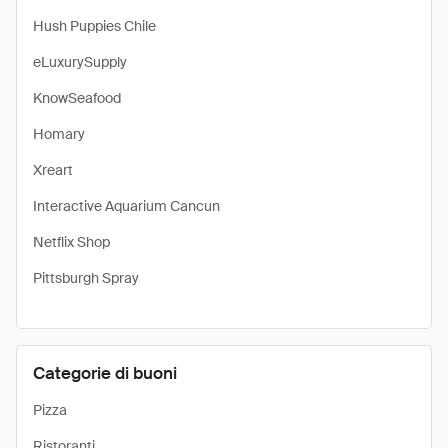
Hush Puppies Chile
eLuxurySupply
KnowSeafood
Homary
Xreart
Interactive Aquarium Cancun
Netflix Shop
Pittsburgh Spray
Categorie di buoni
Pizza
Ristoranti