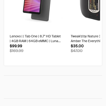
Lenovo | | Tab One | 8.7" HD Tablet
Tweak'd by Nature 3 oz
| 4GB RAM | 64GB eMMC | Luna
Amber The Everything 
Grey | Best Buy
$99.99
$35.00
$169.99
$47.00