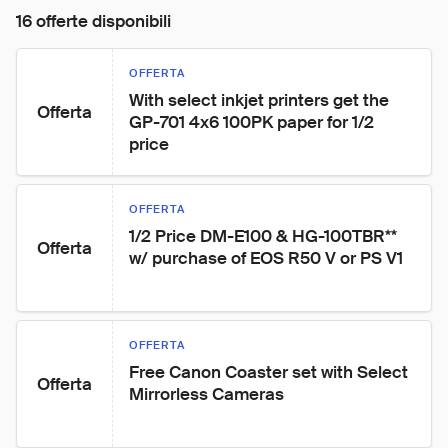
16 offerte disponibili
OFFERTA
With select inkjet printers get the 
Offerta
GP-701 4x6 100PK paper for 1/2 
price
OFFERTA
1/2 Price DM-E100 & HG-100TBR** 
Offerta
w/ purchase of EOS R50 V or PS V1
OFFERTA
Free Canon Coaster set with Select 
Offerta
Mirrorless Cameras