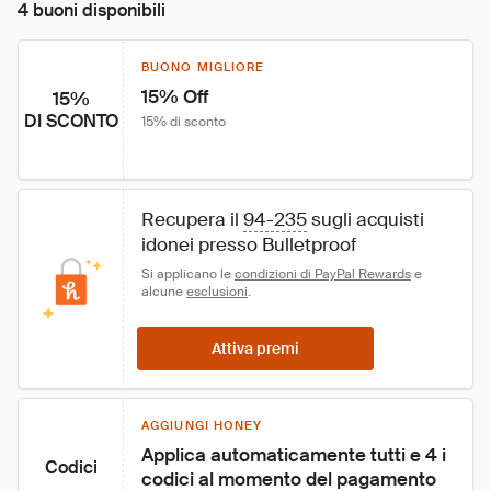
4 buoni disponibili
BUONO MIGLIORE
15% Off
15%
DI SCONTO
15% di sconto
Recupera il 
94-235
 sugli acquisti 
idonei presso Bulletproof
Si applicano le 
condizioni di PayPal Rewards
 e 
alcune 
esclusioni
.
Attiva premi
AGGIUNGI HONEY
Applica automaticamente tutti e 4 i 
Codici
codici al momento del pagamento 