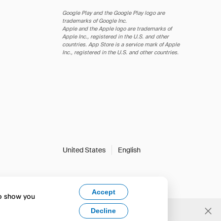
Google Play and the Google Play logo are
trademarks of Google Inc.
Apple and the Apple logo are trademarks of
Apple Inc., registered in the U.S. and other
countries. App Store is a service mark of Apple
Inc., registered in the U.S. and other countries.
United States
English
Accept
to show you
Decline
Yes, change to English