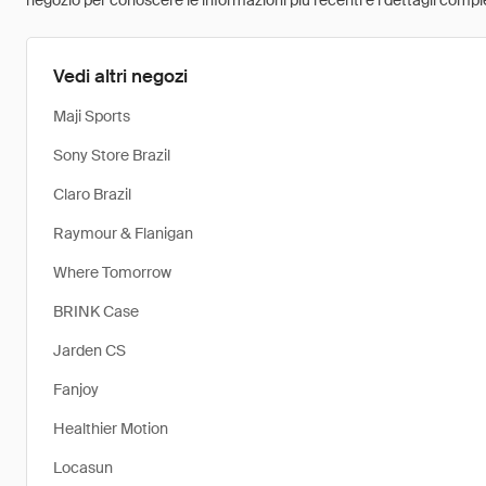
negozio per conoscere le informazioni più recenti e i dettagli comple
Vedi altri negozi
Maji Sports
Sony Store Brazil
Claro Brazil
Raymour & Flanigan
Where Tomorrow
BRINK Case
Jarden CS
Fanjoy
Healthier Motion
Locasun