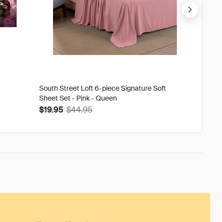
South Street Loft 6-piece Signature Soft
Tweak'd
Sheet Set - Pink - Queen
Volumi
$19.95
$44.95
$93.9