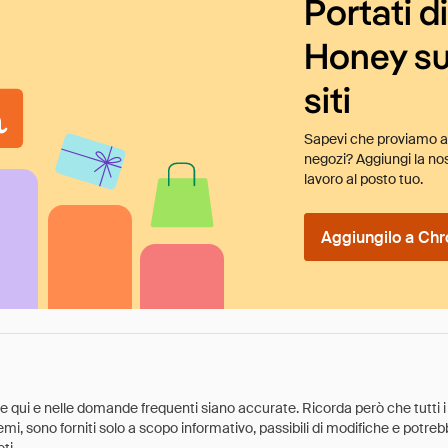
Portati d
Honey su
siti
Sapevi che proviamo au
negozi? Aggiungi la nos
lavoro al posto tuo.
Aggiungilo a Chr
ate qui e nelle domande frequenti siano accurate. Ricorda però che tutti i
 premi, sono forniti solo a scopo informativo, passibili di modifiche e potr