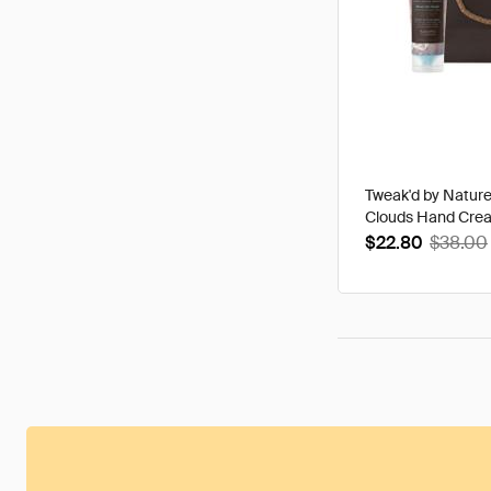
Tweak'd by Natur
Clouds Hand Cre
$22.80
$38.00