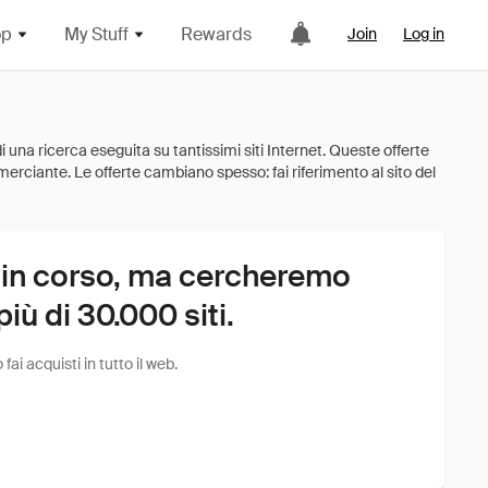
op
My Stuff
Rewards
Join
Log in
 in corso, ma cercheremo
ù di 30.000 siti.
i acquisti in tutto il web.