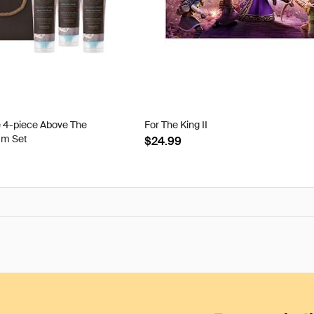
e 4-piece Above The
For The King II
am Set
$24.99