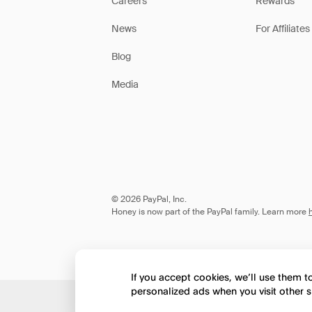
Careers
Rewards
News
For Affiliates
Blog
Media
© 2026 PayPal, Inc.
Honey is now part of the PayPal family. Learn more
If you accept cookies, we’ll use them 
personalized ads when you visit other s
Would you like to view 