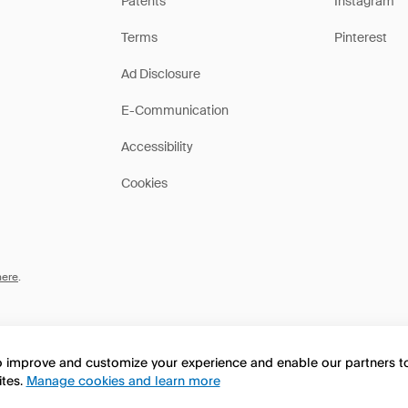
Patents
Instagram
Terms
Pinterest
Ad Disclosure
E-Communication
Accessibility
Cookies
here
.
to improve and customize your experience and enable our partners 
ites.
Manage cookies and learn more
this page in English?
No, continua a esplorare