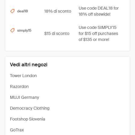
Use code DEAL18 for
18% di sconto
deal18
18% off sitewide!
Use code SIMPLY15
simply15
$15 di sconto
for $15 off purchases
of $135 or more!
Vedi altri negozi
Tower London
Razordon
MUJI Germany
Democracy Clothing
Footshop Slovenia
GoTrax