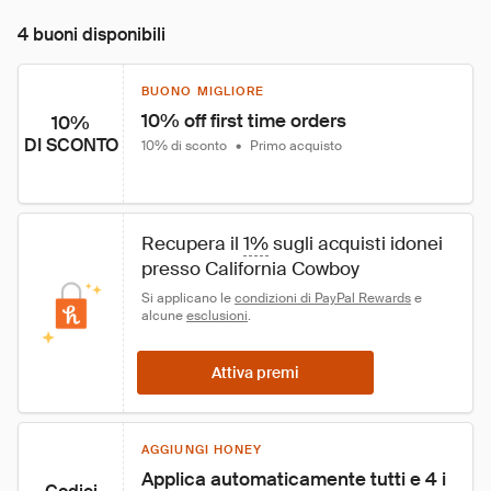
4 buoni disponibili
BUONO MIGLIORE
10% off first time orders
10%
DI SCONTO
10% di sconto
•
Primo acquisto
Recupera il 
1%
 sugli acquisti idonei 
presso California Cowboy
Si applicano le 
condizioni di PayPal Rewards
 e 
alcune 
esclusioni
.
Attiva premi
AGGIUNGI HONEY
Applica automaticamente tutti e 4 i 