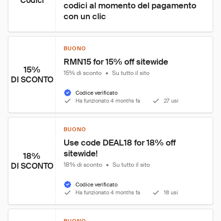
Codici
codici al momento del pagamento 
con un clic
BUONO
RMN15 for 15% off sitewide
15%
15% di sconto
•
Su tutto il sito
DI SCONTO
Codice verificato
Ha funzionato 4 months fa
27 usi
BUONO
Use code DEAL18 for 18% off 
sitewide!
18%
DI SCONTO
18% di sconto
•
Su tutto il sito
Codice verificato
Ha funzionato 4 months fa
18 usi