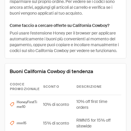
risparmiare sul proprio ordine. Per vedere se i codici sono
ancora attivi, aggiungi gli articoli al carrello e verifica se i
buoni vengono applicati al tuo acquisto.
Come faccio a cercare offerte su California Cowboy?
Puoi usare l'estensione Honey per il browser per applicare
automaticamente i buoni più convenienti al momento del
pagamento, oppure puoi copiare e incollare manualmente i
codici sul sito California Cowboy per vedere se funzionano.
Buoni California Cowboy di tendenza
CODICE
SCONTO
DESCRIZIONE
PROMOZIONALE
10% off first time
HoneyFirstTi
10% di sconto
me10
orders
RMN15 for 15% off
15% di sconto
rmn15
sitewide