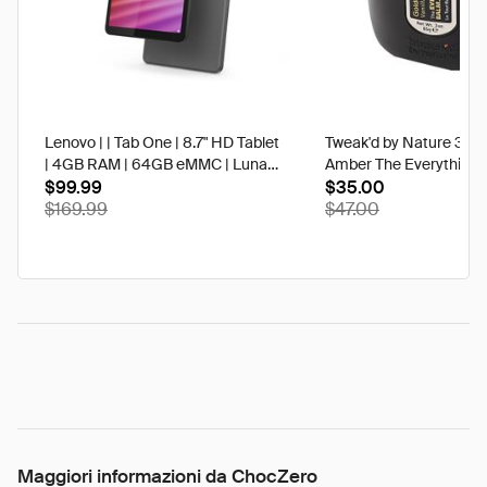
Lenovo | | Tab One | 8.7" HD Tablet
Tweak'd by Nature 3 oz
| 4GB RAM | 64GB eMMC | Luna
Amber The Everything 
Grey | Best Buy
$99.99
$35.00
$169.99
$47.00
Maggiori informazioni da ChocZero