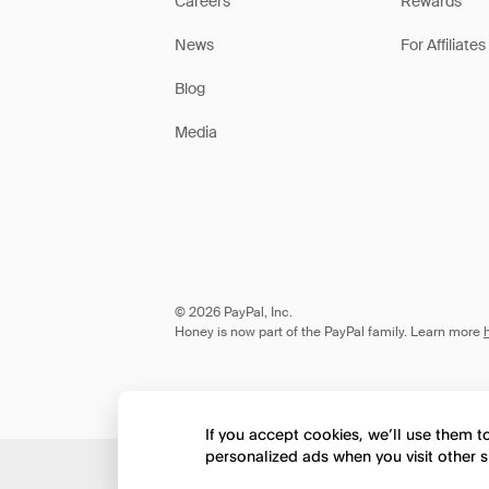
Careers
Rewards
News
For Affiliates
Blog
Media
© 2026 PayPal, Inc.
Honey is now part of the PayPal family. Learn more
If you accept cookies, we’ll use them 
personalized ads when you visit other s
Would you like to view 