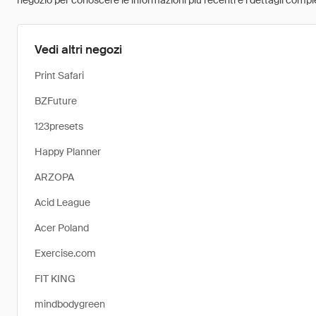
negozio per conoscere le informazioni più recenti e i dettagli comple
Vedi altri negozi
Print Safari
BZFuture
123presets
Happy Planner
ARZOPA
Acid League
Acer Poland
Exercise.com
FIT KING
mindbodygreen