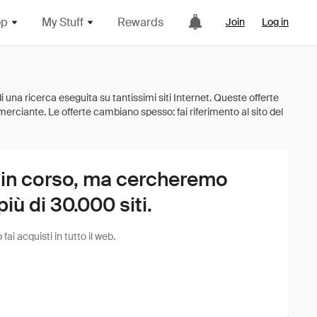
op
My Stuff
Rewards
Join
Log in
 in corso, ma cercheremo
ù di 30.000 siti.
i acquisti in tutto il web.