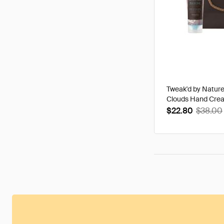
Tweak'd by Natur
Clouds Hand Cre
$22.80
$38.00