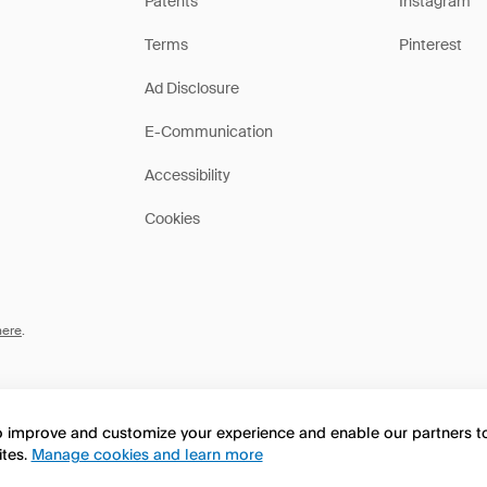
Patents
Instagram
Terms
Pinterest
Ad Disclosure
E-Communication
Accessibility
Cookies
here
.
to improve and customize your experience and enable our partners 
ites.
Manage cookies and learn more
this page in English?
No, continua a esplorare