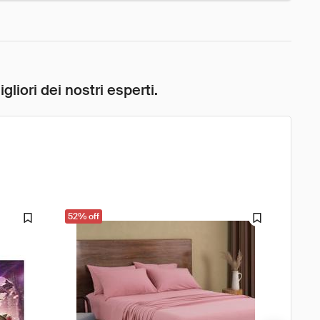
liori dei nostri esperti.
52% off
61% o