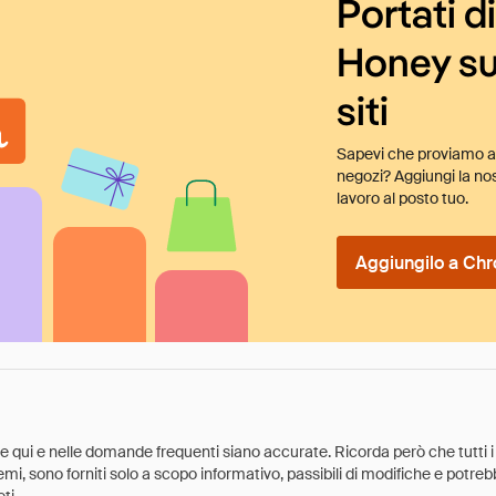
Portati d
Honey su
siti
Sapevi che proviamo au
negozi? Aggiungi la nos
lavoro al posto tuo.
Aggiungilo a Chr
ate qui e nelle domande frequenti siano accurate. Ricorda però che tutti i
 premi, sono forniti solo a scopo informativo, passibili di modifiche e potr