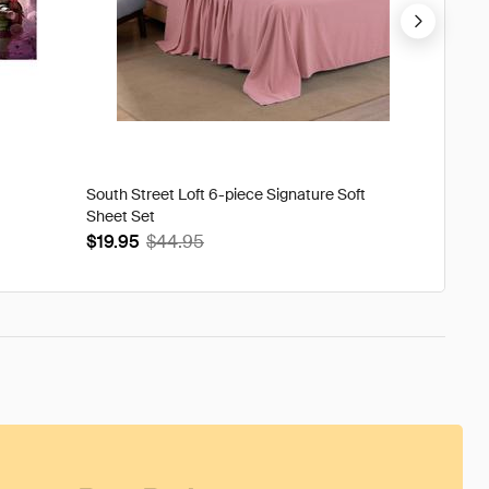
South Street Loft 6-piece Signature Soft
Tweak'd
Sheet Set
Volumi
$19.95
$44.95
$93.9