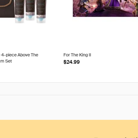
e 4-piece Above The
For The King II
am Set
$24.99