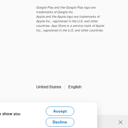
Google Play and the Google Play logo are
trademarks of Google Inc.
Apple and the Apple logo are trademarks of
Apple Inc., registered in the U.S. and other
countries. App Store is a service mark of Apple
Inc., registered in the U.S. and other countries.
United States
English
Accept
to show you
Decline
Yes, change to English