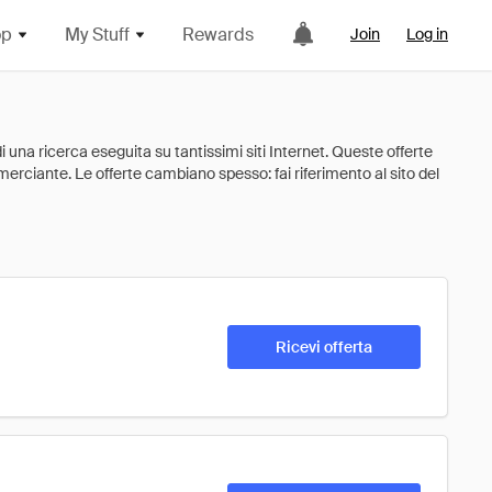
op
My Stuff
Rewards
Join
Log in
Ricevi offerta