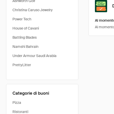
Ashworth Golf
Christina Caruso Jewelry
Power Tech
Al momento 
Al momento,
House of Cavani
Battling Blades
Namshi Bahrain
Under Armour Saudi Arabia
PrettyLitter
Categorie di buoni
Pizza
Ristoranti