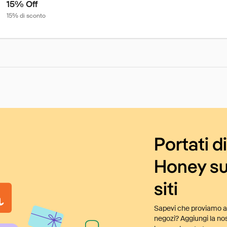
15% Off
15% di sconto
Portati d
Honey su
siti
Sapevi che proviamo au
negozi? Aggiungi la nos