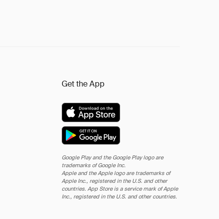
Get the App
Google Play and the Google Play logo are
trademarks of Google Inc.
Apple and the Apple logo are trademarks of
Apple Inc., registered in the U.S. and other
countries. App Store is a service mark of Apple
Inc., registered in the U.S. and other countries.