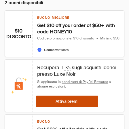
2 buoni disponibili
BUONO MIGLIORE
Get $10 off your order of $50+ with 
$10
code HONEY10
DI SCONTO
Codice promozionale, $10 di sconto
•
Minimo $50
Codice verificato
Recupera il 
1%
 sugli acquisti idonei 
presso Luxe Noir
Si applicano le 
condizioni di PayPal Rewards
 e 
alcune 
esclusioni
.
Attiva premi
BUONO